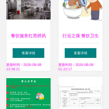
餐饮服务红黑榜风
行业之痛 餐饮卫生
云再起 澄江市筑牢
与食品安全的“系统
查看详情
查看详情
舌尖安全防线——
级困境”与破局之道
更新时间：2026-08-08
更新时间：2026-08-08
23:38:21
01:22:17
澄江市餐饮服务单
位 食品生产加工小
作坊 红黑榜（第五